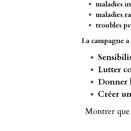
maladies i
maladies ra
troubles ps
La campagne a p
Sensibili
Lutter co
Donner l
Créer u
Montrer que 