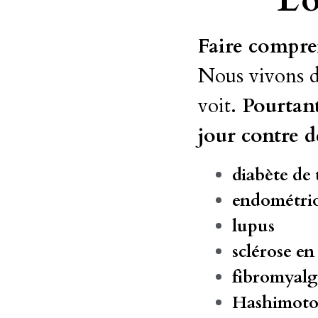
Faire compren
Nous vivons da
voit. 
Pourtant
jour contre d
diabète de 
endométri
lupus
sclérose en
fibromyalg
Hashimot