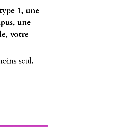
ype 1, une 
pus, une 
e, votre 
moins seul.