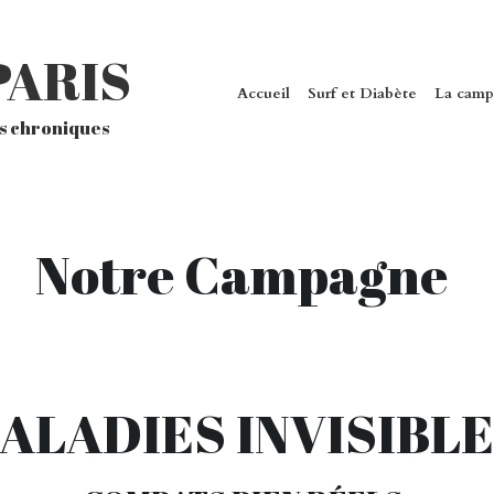
PARIS
Accueil
Surf et Diabète
La cam
es chroniques
Notre Campagne 
ALADIES INVISIBLE