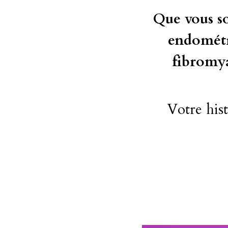
Que vous so
endométri
fibromya
Votre hist